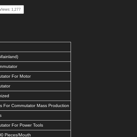
Views: 1,277
Mainland)
mmutator
ator For Motor
tator
mized
s For Commutator Mass Production
s
ator For Power Tools
0 Pieces/Mouth