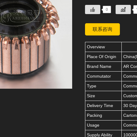
0
联系咨询
Overview
Place Of Origin
China(
Brand Name
AR Co
Commutator
Commut
Type
Commu
Size
Custo
Delivery Time
30 Day
Packing
Carton
Usage
Commut
Supply Ability
100000