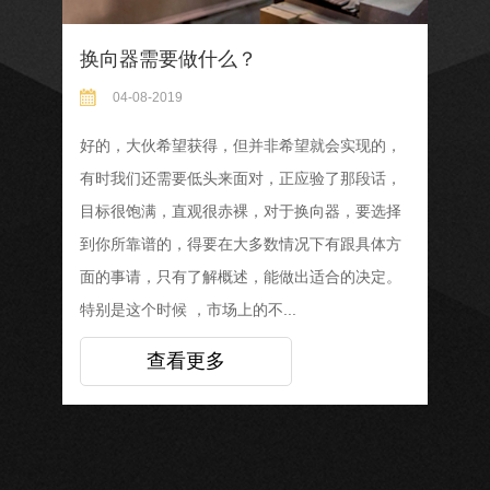
换向器需要做什么？
你如
04-08-2019
0
施，需
好的，大伙希望获得，但并非希望就会实现的，
一定
后做出
有时我们还需要低头来面对，正应验了那段话，
要挑
参差不
目标很饱满，直观很赤裸，对于换向器，要选择
有效的
后行，
到你所靠谱的，得要在大多数情况下有跟具体方
齐。
弟们将
面的事请，只有了解概述，能做出适合的决定。
注意
特别是这个时候 ，市场上的不...
谈论换
查看更多