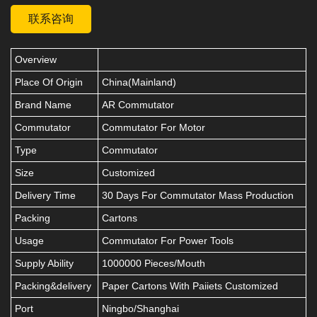
联系咨询
Overview
Place Of Origin
China(Mainland)
Brand Name
AR Commutator
Commutator
Commutator For Motor
Type
Commutator
Size
Customized
Delivery Time
30 Days For Commutator Mass Production
Packing
Cartons
Usage
Commutator For Power Tools
Supply Ability
1000000 Pieces/Mouth
Packing&delivery
Paper Cartons With Paiiets Customized
Port
Ningbo/Shanghai