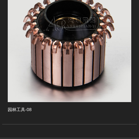
revious
8
园林工具-07