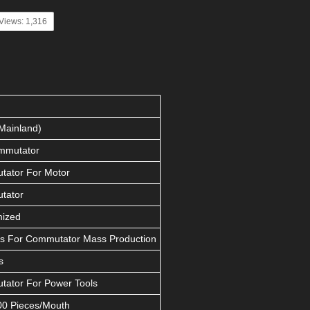
Views: 1,316
Mainland)
mmutator
ator For Motor
tator
mized
s For Commutator Mass Production
s
ator For Power Tools
0 Pieces/Mouth