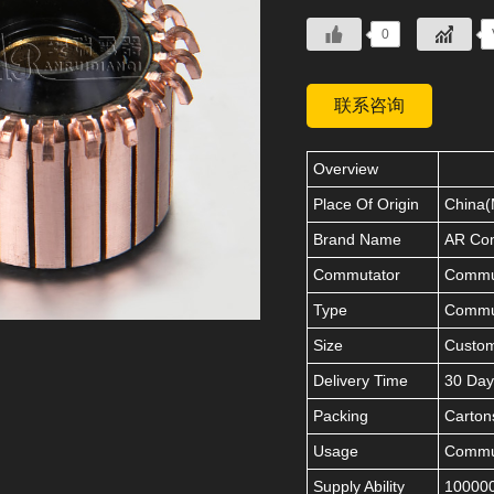
0
联系咨询
Overview
Place Of Origin
China(
Brand Name
AR Co
Commutator
Commut
Type
Commu
Size
Custo
Delivery Time
30 Day
Packing
Carton
Usage
Commut
Supply Ability
100000